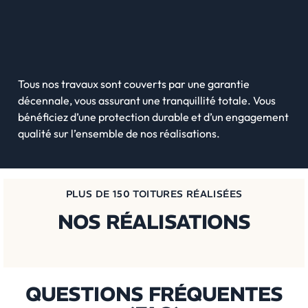
Tous nos travaux sont couverts par une garantie
décennale, vous assurant une tranquillité totale. Vous
bénéficiez d’une protection durable et d’un engagement
qualité sur l’ensemble de nos réalisations.
PLUS DE 150 TOITURES RÉALISÉES
NOS RÉALISATIONS
Rénovation d'un toit Jean Jaures Jean Moulin
Rénovation de toiture Saint Sigismond
Réfection de toiture à Centre Ville de
Pose de Vélux à Plaine d'Albertville
Pose de toiture à Val des Roses
(Albertville)
Albertville
Ripaille
QUESTIONS FRÉQUENTES