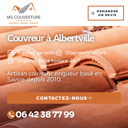
DEMANDER
UN DEVIS
Couvreur à Albertville
Travaux garantis
Diagnostic offert
Urgence fuite toiture 24/7
Artisan couvreur zingueur basé en
Savoie depuis 2010.
CONTACTEZ-NOUS
06 42 38 77 99