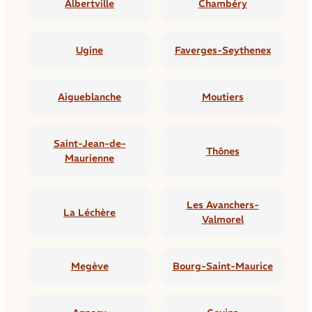
Albertville
Chambéry
Ugine
Faverges-Seythenex
Aigueblanche
Moutiers
Saint-Jean-de-
Thônes
Maurienne
Les Avanchers-
La Léchère
Valmorel
Megève
Bourg-Saint-Maurice