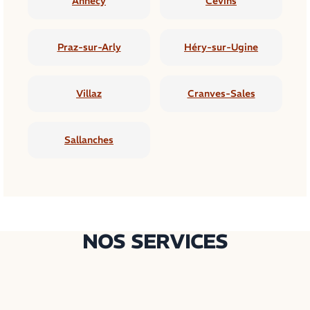
Annecy
Cevins
Praz-sur-Arly
Héry-sur-Ugine
Villaz
Cranves-Sales
Sallanches
NOS SERVICES